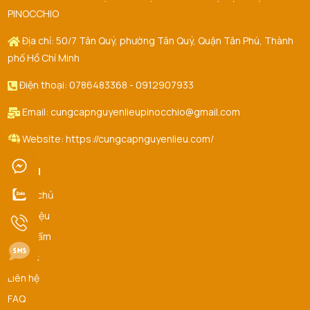
PINOCCHIO
Địa chỉ: 50/7 Tân Quý, phường Tân Quý, Quận Tân Phú, Thành
phố Hồ Chí Minh
Điện thoại: 0786483368 - 0912907933
Email: cungcapnguyenlieupinocchio@gmail.com
Website: https://cungcapnguyenlieu.com/
Menu
Trang chủ
Giới thiệu
Sản Phẩm
Tin tức
Liên hệ
FAQ