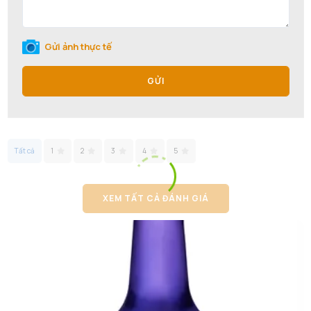
Gửi ảnh thực tế
GỬI
Tất cả
1
2
3
4
5
XEM TẤT CẢ ĐÁNH GIÁ