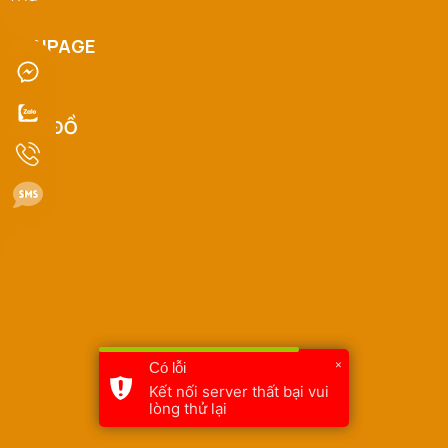
FANPAGE
BẢN ĐỒ
×
Có lỗi
Kết nối server thất bại vui
lòng thử lại