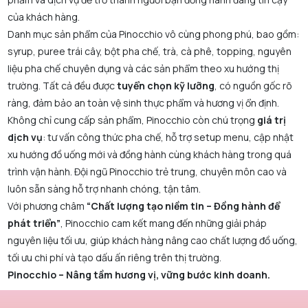
của khách hàng.
Danh mục sản phẩm của Pinocchio vô cùng phong phú, bao gồm:
syrup, puree trái cây, bột pha chế, trà, cà phê, topping, nguyên
liệu pha chế chuyên dụng và các sản phẩm theo xu hướng thị
trường. Tất cả đều được
tuyển chọn kỹ lưỡng
, có nguồn gốc rõ
ràng, đảm bảo an toàn vệ sinh thực phẩm và hương vị ổn định.
Không chỉ cung cấp sản phẩm, Pinocchio còn chú trọng
giá trị
dịch vụ
: tư vấn công thức pha chế, hỗ trợ setup menu, cập nhật
xu hướng đồ uống mới và đồng hành cùng khách hàng trong quá
trình vận hành. Đội ngũ Pinocchio trẻ trung, chuyên môn cao và
luôn sẵn sàng hỗ trợ nhanh chóng, tận tâm.
Với phương châm
“Chất lượng tạo niềm tin – Đồng hành để
phát triển”
, Pinocchio cam kết mang đến những giải pháp
nguyên liệu tối ưu, giúp khách hàng nâng cao chất lượng đồ uống,
tối ưu chi phí và tạo dấu ấn riêng trên thị trường.
Pinocchio – Nâng tầm hương vị, vững bước kinh doanh.