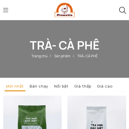
TRÀ- CÀ PHÊ
Trang chủ
/
Sản phẩm
/
TRÀ- CÀ PHÊ
Mới nhất
Bán chạy
Nổi bật
Giá thấp
Giá cao