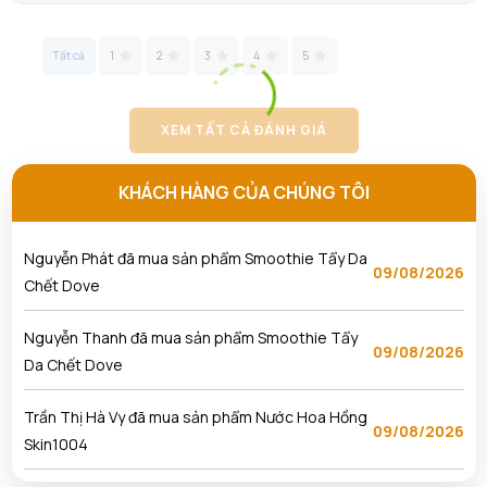
Phan Thị Hồng Thảo đã mua sản phẩm Nước Hoa
09/08/2026
Hồng Skin1004
Tất cả
1
2
3
4
5
Huỳnh Trọng Nghĩa đã mua sản phẩm Nước Hoa
09/08/2026
Hồng Skin1004
XEM TẤT CẢ ĐÁNH GIÁ
Lâm Nguyễn Nhật Hoàng đã mua sản phẩm Tẩy
KHÁCH HÀNG CỦA CHÚNG TÔI
09/08/2026
Da Chết Dove
Nguyễn Phát đã mua sản phẩm Smoothie Tẩy Da
09/08/2026
Chết Dove
Nguyễn Thanh đã mua sản phẩm Smoothie Tẩy
09/08/2026
Da Chết Dove
Trần Thị Hà Vy đã mua sản phẩm Nước Hoa Hồng
09/08/2026
Skin1004