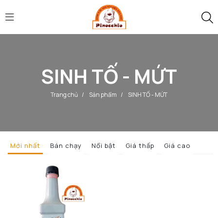
SINH TỐ - MỨT
Trang chủ
/
Sản phẩm
/
SINH TỐ - MỨT
Mới nhất
Bán chạy
Nổi bật
Giá thấp
Giá cao