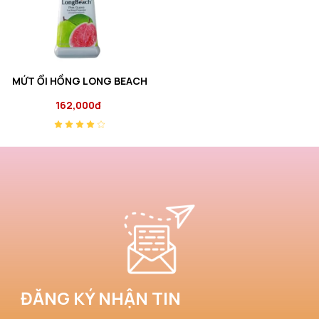
MỨT ỔI HỒNG LONG BEACH
162,000đ
ĐĂNG KÝ NHẬN TIN