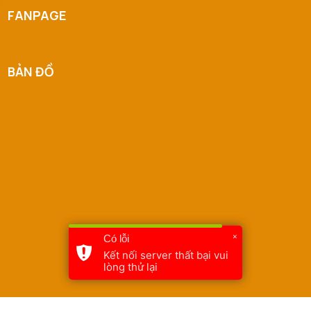
FANPAGE
BẢN ĐỒ
×
Có lỗi
Kết nối server thất bại vui
lòng thử lại