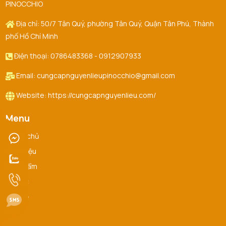
PINOCCHIO
Địa chỉ: 50/7 Tân Quý, phường Tân Quý, Quận Tân Phú, Thành
phố Hồ Chí Minh
Điện thoại: 0786483368 - 0912907933
Email: cungcapnguyenlieupinocchio@gmail.com
Website: https://cungcapnguyenlieu.com/
Menu
Trang chủ
Giới thiệu
Sản Phẩm
Tin tức
Liên hệ
FAQ