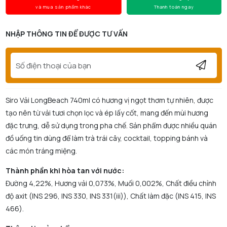
và mua sản phẩm khác
Thanh toán ngay
NHẬP THÔNG TIN ĐỂ ĐƯỢC TƯ VẤN
Siro Vải LongBeach 740ml có hương vị ngọt thơm tự nhiên, được
tạo nên từ vải tươi chọn lọc và ép lấy cốt, mang đến mùi hương
đặc trưng, dễ sử dụng trong pha chế. Sản phẩm được nhiều quán
đồ uống tin dùng để làm trà trái cây, cocktail, topping bánh và
các món tráng miệng.
Thành phần khi hòa tan với nước:
Đường 4,22%, Hương vải 0,073%, Muối 0,002%, Chất điều chỉnh
độ axit (INS 296, INS 330, INS 331(iii)), Chất làm đặc (INS 415, INS
466).