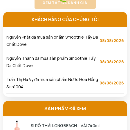
Hồng Skin1004
XEM TẤT CẢ ĐÁNH GIÁ
Lâm Nguyễn Nhật Hoàng đã mua sản phẩm Tẩy
KHÁCH HÀNG CỦA CHÚNG TÔI
08/08/2026
Da Chết Dove
Nguyễn Phát đã mua sản phẩm Smoothie Tẩy Da
08/08/2026
Chết Dove
Nguyễn Thanh đã mua sản phẩm Smoothie Tẩy
08/08/2026
Da Chết Dove
Trần Thị Hà Vy đã mua sản phẩm Nước Hoa Hồng
08/08/2026
Skin1004
Ngô Thủy Phương Tâm đã mua sản phẩm Son
08/08/2026
Kem Lì 3CE Sepia
SẢN PHẨM ĐÃ XEM
Nguyễn Anh Khương đã mua sản phẩm Son Kem Lì
08/08/2026
SI RÔ THÁI LONGBEACH - VẢI 740ml
3CE Sepia