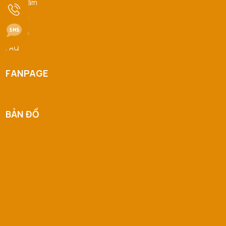
Sản Phẩm
Phan Thị Hồng Thảo đã mua sản phẩm Nước Hoa
Tin tức
08/08/2026
Hồng Skin1004
Liên hệ
FAQ
FANPAGE
BẢN ĐỒ