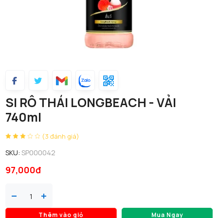
SI RÔ THÁI LONGBEACH - VẢI
740ml
(3 đánh giá)
SKU:
SP000042
97,000đ
Thêm vào giỏ
Mua Ngay