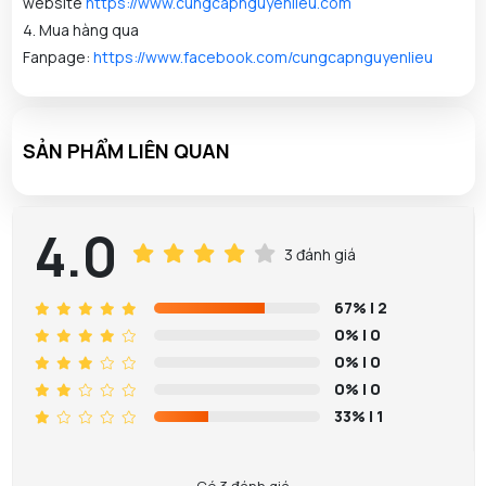
website
https://www.cungcapnguyenlieu.com
4. Mua hàng qua
Fanpage:
https://www.facebook.com/cungcapnguyenlieu
SẢN PHẨM LIÊN QUAN
4.0
3 đánh giá
67%
| 2
0%
| 0
0%
| 0
0%
| 0
33%
| 1
Nguyễn Kha đã mua sản phẩm Nước Hoa Hồng
07/08/2026
Skin1004