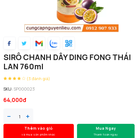
SIRÔ CHANH DÂY DING FONG THÁI
LAN 760ml
(3 đánh giá)
SKU:
SP000023
64,000đ
Thêm vào giỏ
Mua Ngay
và mua sản phẩm khác
Thanh toán ngay