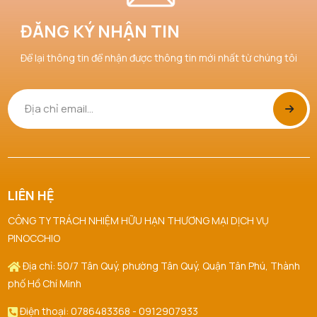
Huỳnh Trọng Nghĩa đã mua sản phẩm Nước Hoa
07/08/2026
ĐĂNG KÝ NHẬN TIN
Hồng Skin1004
Để lại thông tin để nhận được thông tin mới nhất từ chúng tôi
Lâm Nguyễn Nhật Hoàng đã mua sản phẩm Tẩy
07/08/2026
Da Chết Dove
Nguyễn Phát đã mua sản phẩm Smoothie Tẩy Da
07/08/2026
Chết Dove
Nguyễn Thanh đã mua sản phẩm Smoothie Tẩy
07/08/2026
Da Chết Dove
LIÊN HỆ
CÔNG TY TRÁCH NHIỆM HỮU HẠN THƯƠNG MẠI DỊCH VỤ
Trần Thị Hà Vy đã mua sản phẩm Nước Hoa Hồng
07/08/2026
PINOCCHIO
Skin1004
Địa chỉ: 50/7 Tân Quý, phường Tân Quý, Quận Tân Phú, Thành
Ngô Thủy Phương Tâm đã mua sản phẩm Son
07/08/2026
phố Hồ Chí Minh
Kem Lì 3CE Sepia
Điện thoại: 0786483368 - 0912907933