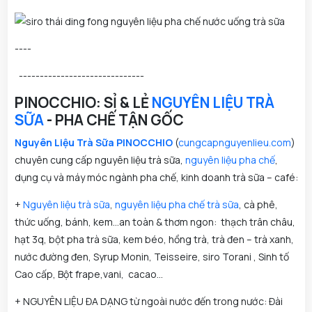
----
------------------------------
PINOCCHIO: SỈ & LẺ
NGUYÊN LIỆU TRÀ
SỮA
- PHA CHẾ TẬN GỐC
Nguyên Liệu Trà Sữa PINOCCHIO
(
cungcapnguyenlieu.com
)
chuyên cung cấp nguyên liệu trà sữa,
nguyên liệu pha chế
,
dụng cụ và máy móc ngành pha chế, kinh doanh trà sữa – café:
+
Nguyên liệu trà sữa
,
nguyên liệu pha chế
trà sữa
, cà phê,
thức uống, bánh, kem...an toàn & thơm ngon: thạch trân châu,
hạt 3q, bột pha trà sữa, kem béo, hồng trà, trà đen – trà xanh,
nước đường đen, Syrup Monin, Teisseire, siro Torani , Sinh tố
Cao cấp, Bột frape,vani, cacao...
+ NGUYÊN LIỆU ĐA DẠNG từ ngoài nước đến trong nước: Đài