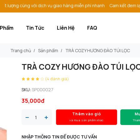
ượng cùng với dịch vụ giao hàng miễn phí nhanh
Cam kết đem lại sản
 Phẩm
Tin Tức
Liên Hệ
FAQ
Trang chủ
/
Sản phẩm
/
TRÀ COZY HƯƠNG ĐÀO TÚI LỌC
TRÀ COZY HƯƠNG ĐÀO TÚI LỌ
(4 đánh giá)
SKU:
SP000027
35,000đ
Thêm vào giỏ
Mu
và mua sản phẩm khác
Than
NHẬP THÔNG TIN ĐỂ ĐƯỢC TƯ VẤN