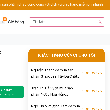
Skin1004
 phẩm chất lượng cùng với dịch vụ giao hàng miễn phí nhanh
Cam kế
Huỳnh Trọng Nghĩa đã mua sản
09/08/2026
phẩm Nước Hoa Hồng
0
Giỏ hàng
Skin1004
Lâm Nguyễn Nhật Hoàng đã
09/08/2026
mua sản phẩm Tẩy Da Chết
Dove
Nguyễn Phát đã mua sản phẩm
09/08/2026
C
Smoothie Tẩy Da Chết Dove
KHÁCH HÀNG CỦA CHÚNG TÔI
Nguyễn Thanh đã mua sản
09/08/2026
phẩm Smoothie Tẩy Da Chết
Dove
Trần Thị Hà Vy đã mua sản
09/08/2026
phẩm Nước Hoa Hồng
a Ngay
Skin1004
h toán ngay
Ngô Thủy Phương Tâm đã mua
09/08/2026
sản phẩm Son Kem Lì 3CE