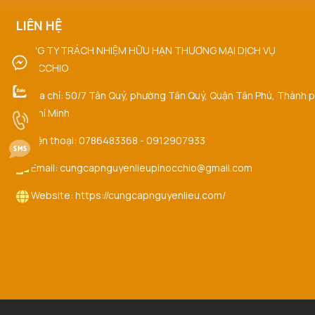
LIÊN HỆ
CÔNG TY TRÁCH NHIỆM HỮU HẠN THƯƠNG MẠI DỊCH VỤ
PINOCCHIO
Địa chỉ: 50/7 Tân Quý, phường Tân Quý, Quận Tân Phú, Thành 
Hồ Chí Minh
Điện thoại: 0786483368 - 0912907933
Email: cungcapnguyenlieupinocchio@gmail.com
Website: https://cungcapnguyenlieu.com/