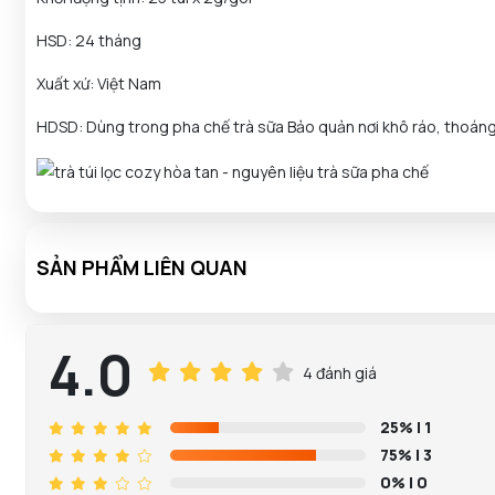
HSD: 24 tháng
Xuất xứ: Việt Nam
HDSD: Dùng trong pha chế trà sữa Bảo quản nơi khô ráo, thoáng 
SẢN PHẨM LIÊN QUAN
4.0
4 đánh giá
25%
| 1
75%
| 3
0%
| 0