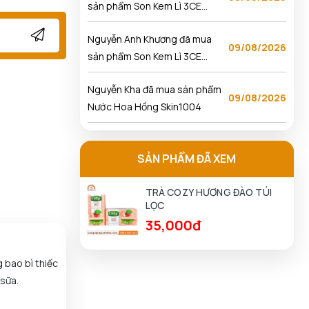
Sepia
Nguyễn Anh Khương đã mua
09/08/2026
sản phẩm Son Kem Lì 3CE
Sepia
Nguyễn Kha đã mua sản phẩm
09/08/2026
Nước Hoa Hồng Skin1004
Phạm Tuấn Tài đã mua sản
09/08/2026
phẩm Nước Hoa Hồng
Skin1004
SẢN PHẨM ĐÃ XEM
Phan Thị Hồng Thảo đã mua
09/08/2026
sản phẩm Nước Hoa Hồng
TRÀ COZY HƯƠNG ĐÀO TÚI
LỌC
Skin1004
Huỳnh Trọng Nghĩa đã mua sản
35,000đ
09/08/2026
phẩm Nước Hoa Hồng
Skin1004
 bao bì thiếc
Lâm Nguyễn Nhật Hoàng đã
09/08/2026
 sữa.
mua sản phẩm Tẩy Da Chết
Dove