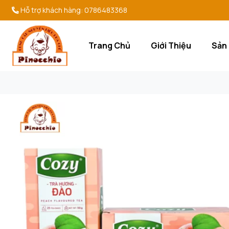
Cam kết đem lại sản phẩm chất l
Hỗ trợ khách hàng:
0786483368
Trang Chủ
Giới Thiệu
Sản