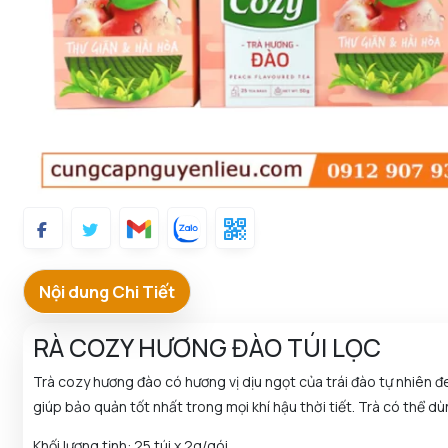
Nội dung Chi Tiết
RÀ COZY HƯƠNG ĐÀO TÚI LỌC
Trà cozy hương đào có hương vị dịu ngọt của trái đào tự nhiên đ
giúp bảo quản tốt nhất trong mọi khí hậu thời tiết. Trà có thể d
Khối lượng tịnh: 25 túi x 2g/gói