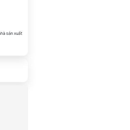
Nguyễn Phát đã mua sản phẩm
09/08/2026
Smoothie Tẩy Da Chết Dove
Nguyễn Thanh đã mua sản
09/08/2026
nhà sản xuất
phẩm Smoothie Tẩy Da Chết
Dove
Trần Thị Hà Vy đã mua sản
09/08/2026
phẩm Nước Hoa Hồng
Skin1004
Ngô Thủy Phương Tâm đã mua
09/08/2026
sản phẩm Son Kem Lì 3CE
Sepia
Nguyễn Anh Khương đã mua
09/08/2026
sản phẩm Son Kem Lì 3CE
Sepia
Nguyễn Kha đã mua sản phẩm
09/08/2026
Nước Hoa Hồng Skin1004