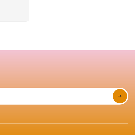
Phạm Tuấn Tài đã mua sản
09/08/2026
phẩm Nước Hoa Hồng
Skin1004
Phan Thị Hồng Thảo đã mua
09/08/2026
sản phẩm Nước Hoa Hồng
Skin1004